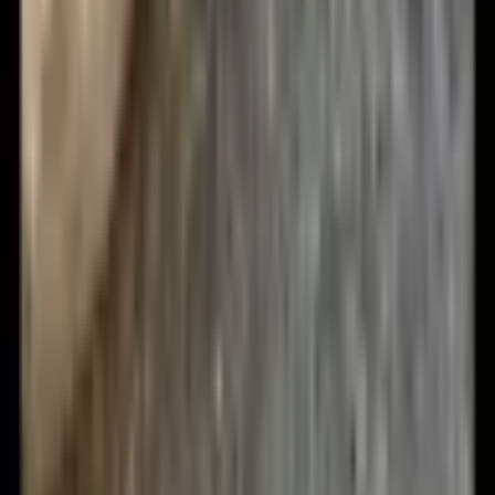
1
/
13